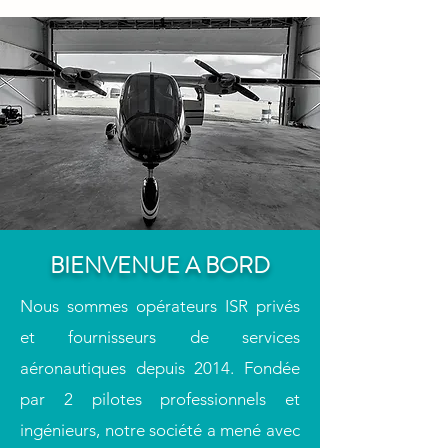
BIENVENUE A BORD
Nous sommes opérateurs ISR privés
et fournisseurs de services
aéronautiques depuis 2014. Fondée
par 2 pilotes professionnels et
ingénieurs, notre société a mené avec